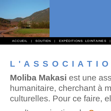
L ' A S S O C I A T I O
Moliba Makasi
est une asso
humanitaire, cherchant à mul
culturelles. Pour ce faire,