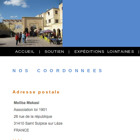
N O S C O O R D O N N E E S
Adresse postale